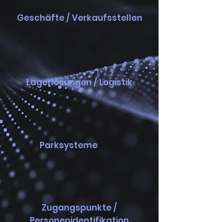
Geschäfte / Verkaufsstellen
Lagerlösungen / Logistik
Parksysteme
Zugangspunkte /
Personenidentifikation