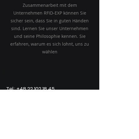
Zusammenarbeit mit dem
Unternehmen RFID-EXP können Sie
sicher sein, dass Sie in guten Händen
sind. Lernen Sie unser Unternehmen
und seine Philosophie kennen. Sie
erfahren, warum es sich lohnt, uns zu
wählen
Tel.:
+48 22 102 18 45
Mail: d.orlicki@exp-medic.com