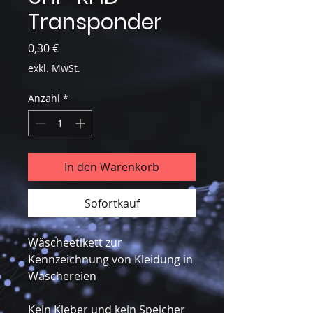
Transponder
Preis
0,30 €
exkl. MwSt.
Anzahl
*
In den Warenkorb
Sofortkauf
Wäscheetikett zur
Kennzeichnung von Kleidung in
Wäschereien
Kein Kleber und kein Speicher