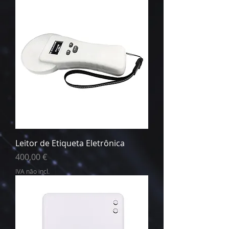
Leitor de Etiqueta Eletrônica
Preço
400,00 €
IVA não incl.