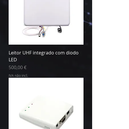
Leitor UHF integrado com diodo
LED
Preço
500,00 €
IVA não incl.