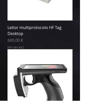
Leitor multiprotocolo HF Tag
Desktop
Preço
600,00 €
IVA não incl.