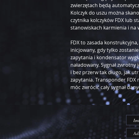
zwierzętach będą automatycz
Kolczyk do uszu można skan
czytnika kolczyków FDX lub st
stanowiskach karmienia i na 
FDX to zasada konstrukcyjna, 
inicjowany, gdy tylko zostan
zapytania i kondensator wygł
naładowany. Sygnał zwrotny 
i bez przerw tak długo, jak ut
zapytania. Transponder FDX 
móc zwrócić cały sygnał dany