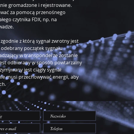
nie gromadzone i rejestrowane.
ować za pomocą przenośnego
ałego czytnika FDX, np. na
wadze.
zgodnie z którą sygnał zwrotny jest
ie odebrany początek sygnału
adzający w transponderze zostanie
jest odbierany w sposób powtarzalny
rzymywany jest ciągły sygnał
nie musi przechowywać energii, aby
ch.