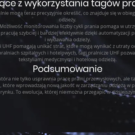
nące z wykorzystania tagów pra
nie mogą teraz precyzyjnie określić, co znajduje się w obieg
odzieży.
: Możliwość monitorowania liczby cykli prania pomaga w utrz
pracują szybciej i bardziej efektywnie dzięki automatyzacj
i wydawania odzieży.
i UHF pomagają unikać strat, które mogą wynikać z utraty od
ralniach szpitalnych i hotelowych, tagi pralnicze UHF pozwa
tekstyliami medycznymi i hotelową odzieżą.
Podsumowanie
która nie tylko usprawnia pracę pralni przemysłowych, ale ta
a, które wprowadzają nową jakość w zarządzaniu odzieżą w p
ynku. To ewolucja, której nie można przegapić w dzisiejszy