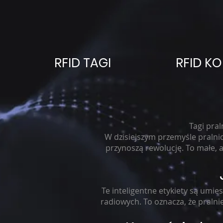
RFID TAGI
RFID K
Tagi pra
W dzisiejszym przemyśle pralni
przynoszą rewolucję. To małe, a
Te inteligentne etykiety są umi
radiowych. To oznacza, że pralni