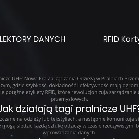
OLEKTORY DANYCH
RFID Kart
lnicze UHF: Nowa Era Zarządzania Odzieżą w Pralniach Prze
czym, gdzie szybkość, dokładność i efektywność mają ogromn
le potężne etykiety RFID, które rewolucjonizują zarządzanie o
przemysłowych.
Jak działają tagi pralnicze UHF
eszczane na odzieży lub tekstyliach, a następnie komunikują
e mogą śledzić każdą sztukę odzieży w czasie rzeczywistym,
wprowadzania danych.