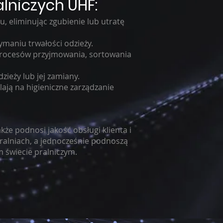
lniczych UHF:
u, eliminując zgubienie lub utratę
ymaniu trwałości odzieży.
i procesów przyjmowania, sortowania
zieży lub jej zamiany.
lają na higieniczne zarządzanie
kże podnosi jakość obsługi klienta i
ralniach, a jednocześnie podnoszą
m świecie pralniczym.