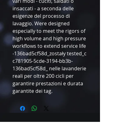
vari modi - cuciti, saldati o
insaccati - a seconda delle
esigenze del processo di
lavaggio. Were designed
especially to meet the rigors of
high volume and high pressure
workflows to extend service life
-136bad5cf58d_zostały tested_c
c781905-5cde-3194-bb3b-
136bad5cf58d_ nelle lavanderie
reali per oltre 200 cicli per
garantire prestazioni e durata
garantite dei tag.
Tel.:
+48 22 102 18 45