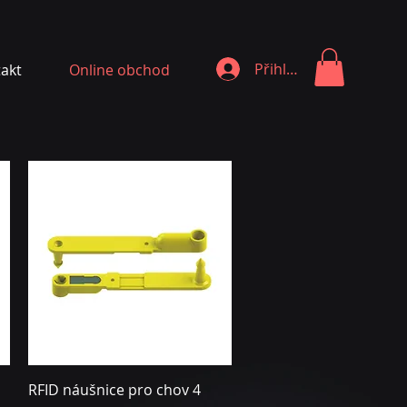
Přihlásit se
akt
Online obchod
Rychlý náhled
RFID náušnice pro chov 4