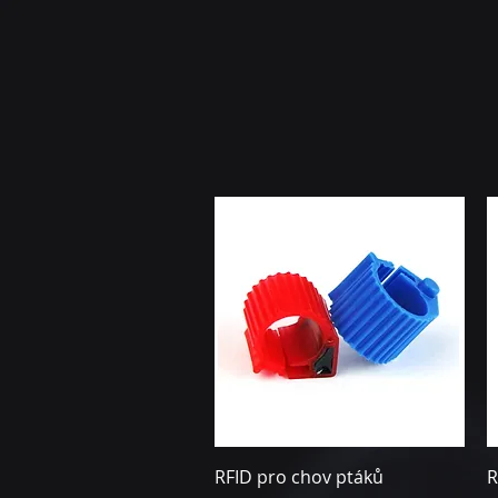
Rychlý náhled
RFID pro chov ptáků
R