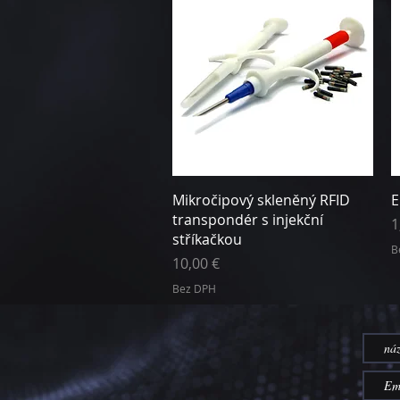
Rychlý náhled
Mikročipový skleněný RFID
E
transpondér s injekční
C
1
stříkačkou
B
Cena
10,00 €
Bez DPH