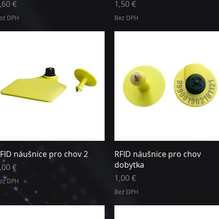
ena
Cena
,60 €
1,50 €
ez DPH
Bez DPH
Rychlý náhled
Rychlý náhled
FID náušnice pro chov 2
RFID náušnice pro chov
dobytka
ena
,00 €
Cena
1,00 €
ez DPH
Bez DPH