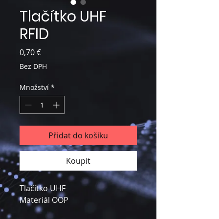
Tlačítko UHF
RFID
Cena
0,70 €
Bez DPH
Množství
*
Přidat do košíku
Koupit
Tlačítko UHF
Materiál OOP