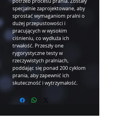
potrzeb procesu prania. Zostały
specjalnie zaprojektowane, aby
sprostać wymaganiom pralni o
dużej przepustowości i
pracujących w wysokim
ciśnieniu, co wydłuża ich
trwałość. Przeszły one
rygorystyczne testy w
rzeczywistych pralniach,
poddając się ponad 200 cyklom
prania, aby zapewnić ich
skuteczność i wytrzymałość.
Tel.:
+48 22 102 18 45
Mail: d.orlicki@exp-medic.com