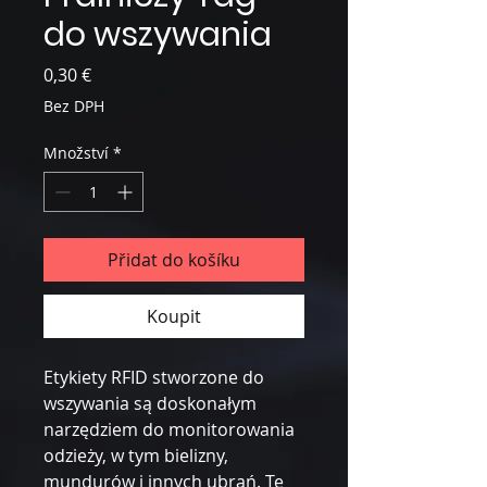
do wszywania
Cena
0,30 €
Bez DPH
Množství
*
Přidat do košíku
Koupit
Etykiety RFID stworzone do
wszywania są doskonałym
narzędziem do monitorowania
odzieży, w tym bielizny,
mundurów i innych ubrań. Te