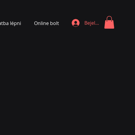
Bejelentkezés
atba lépni
Online bolt