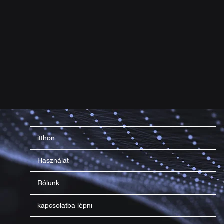
itthon
Használat
Rólunk
kapcsolatba lépni