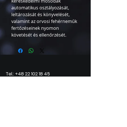
kereskedelmi mosodák
automatikus osztályozását,
leltározását és könyvelését,
valamint az orvosi fehérneműk
fertőzéseinek nyomon
követését és ellenőrzését.
Tel.:
+48 22 102 18 45
Mail: d.orlicki@exp-medic.com