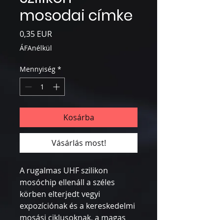
mosodai címke
Ár
0,35 EUR
ÁFAnélkül
Mennyiség
*
Kosárba
Vásárlás most!
A rugalmas UHF szilikon
mosóchip ellenáll a széles
körben elterjedt vegyi
expozíciónak és a kereskedelmi
mosási ciklusoknak, a magas