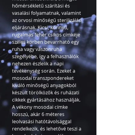
hőmérsékletű szárítási és
vasalási folyamatnak, valamint
az orvosi minőségű sterilizálási
eljárásnak. Kicsi, könnyű,
rugalmas fehér csíkos címkéje
széles körben bevarrható egy
ruha vagy vászonruha
szegélyébe, így a felhasználók
nehezen észlelik a napi
tevékenység során. Ezeket a
mosodai transzpondereket
kiváló minőségű anyagokból
készült törölközők és ruházati
cikkek gyártásához használják.
A vékony mosodai címke
hosszú, akár 6 méteres
leolvasási hatótávolsággal
rendelkezik, és lehetővé teszi a