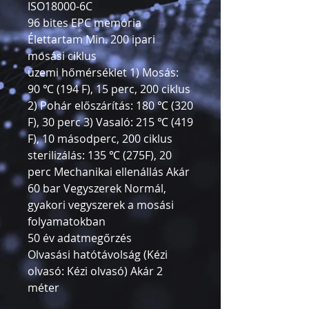
ISO18000-6C
96 bites EPC memória
Élettartam Min. 200 ipari
mosási ciklus
üzemi hőmérséklet 1) Mosás:
90 ℃ (194 F), 15 perc, 200 ciklus
2) Pohár előszárítás: 180 ℃ (320
F), 30 perc 3) Vasaló: 215 ℃ (419
F), 10 másodperc, 200 ciklus
sterilizálás: 135 ℃ (275F), 20
perc Mechanikai ellenállás Akár
60 bar Vegyszerek Normál,
gyakori vegyszerek a mosási
folyamatokban
50 év adatmegőrzés
Olvasási hatótávolság (Kézi
olvasó: Kézi olvasó) Akár 2
méter